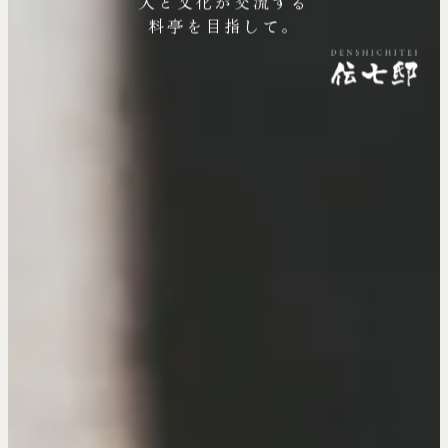
人と文化が交流する
料亭を目指して。