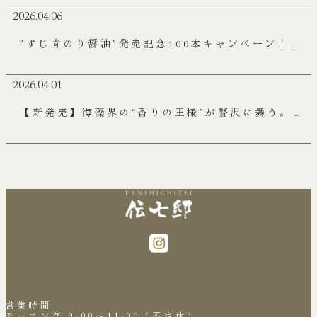
2026.04.06
”すじ青のり醤油”発売記念100本キャンペーン！実
施中
2026.04.01
【新発売】海藻界の“香りの王様”が贅沢に舞う。三
重の伝統と革新が融合した「伝七邸すじ青のり醤
油」販売開始
営業時間
モーニング 9:00～11:00（不定休）