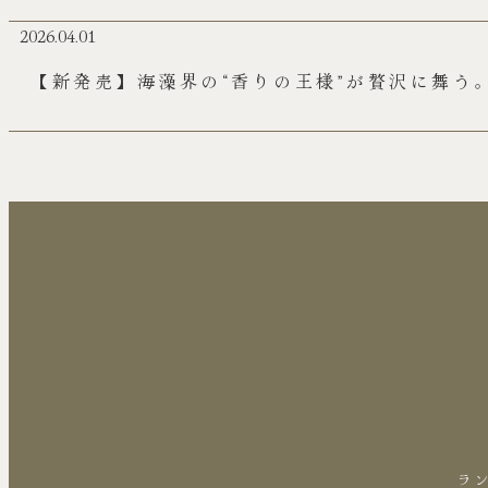
2026.04.01
【新発売】海藻界の“香りの王様”が贅沢に舞う
した「伝七邸すじ青のり醤油」販売開始
ラン