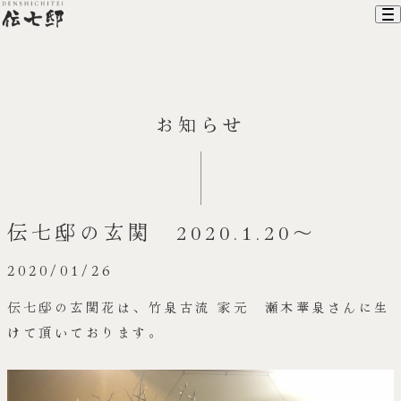
ホーム
お知らせ
伝七邸について
お料理
お部屋
建物のご利用
アクセス
伝七邸の玄関 2020.1.20～
お知らせ
お問い合わせ
2020/01/26
オンラインショップ
伝七邸の玄関花は、竹泉古流 家元 瀬木華泉さんに生
けて頂いております。