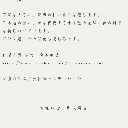
玄関を入ると、蝋梅の甘い香りを感じます。
白木蓮の蕾と、春を代表する小手毬の花が、春の到来
を待ちわびています。
ピンク透百合の開花も楽しみです。
竹泉古流 家元 瀬木華泉
https://www.facebook.com/chikusenkoryu/
＜協力＞
株式会社伝七ステーション
お知らせ一覧へ戻る