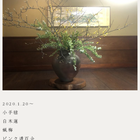
2020.1.20～
小手毬
白木蓮
蝋梅
ピンク透百合