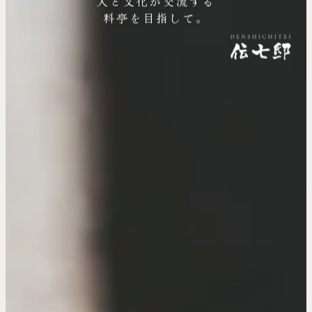
人と文化が交流する
料亭を目指して。